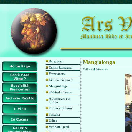
Mangialonga
Borgogna
Emilia Romagna
Galleria Multimediale
Franciacorta
Limone Piemonte
Mangialonga
Südtirol e Trento
A passeggio per
Torino
Torino e Dintorni
Toscana
Udine
Varigotti Quad